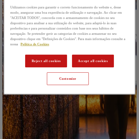
Utilizamos cookies para garantir o correto funcionamento do website e, desse
modo, assegurar uma boa experiência de utilização e navegação. Ao clicar em
"ACEITAR TODOS", concorda com o armazenamento de cookies no seu
dispositivo para analisar a sua utilização do website, para adaptá-lo às suas
preferências e para personalizar conteúdos com base nos seus hábitos de
navegação. Se pretender gerir as categorias de cookies a armazenar no seu
dispositivo clique em "Definições de Cookies". Para mais informações consulte a
nossa
Política de Cookies
Reject all cookies
Accept all cookies
Customize