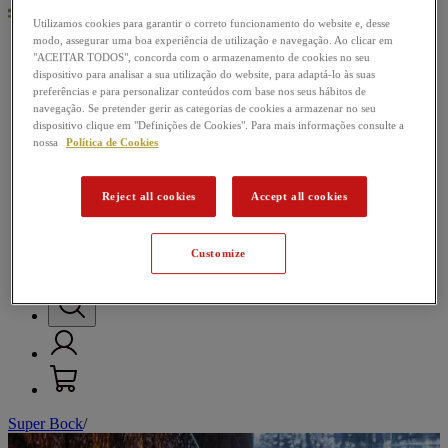
Utilizamos cookies para garantir o correto funcionamento do website e, desse
modo, assegurar uma boa experiência de utilização e navegação. Ao clicar em
"ACEITAR TODOS", concorda com o armazenamento de cookies no seu
Nossas cervejas
dispositivo para analisar a sua utilização do website, para adaptá-lo às suas
preferências e para personalizar conteúdos com base nos seus hábitos de
Passatempos
navegação. Se pretender gerir as categorias de cookies a armazenar no seu
dispositivo clique em "Definições de Cookies". Para mais informações consulte a
Música
nossa
Política de Cookies
Futebol
Reject all cookies
Accept all cookies
Mundo da Cerveja
Customize
Super Bock
/
M