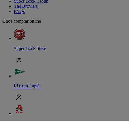
Super Bock Group
The Browers
FAQs
Onde comprar online
Super Bock Store
El Corte Inglés
Auchan