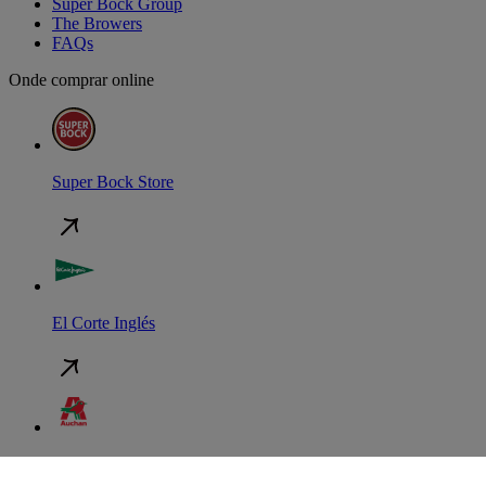
Super Bock Group
The Browers
FAQs
Onde comprar online
Super Bock Store
El Corte Inglés
Auchan