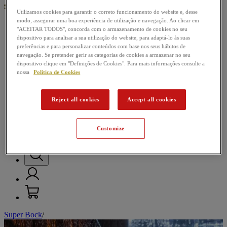
Utilizamos cookies para garantir o correto funcionamento do website e, desse
modo, assegurar uma boa experiência de utilização e navegação. Ao clicar em
"ACEITAR TODOS", concorda com o armazenamento de cookies no seu
Nossas cervejas
dispositivo para analisar a sua utilização do website, para adaptá-lo às suas
preferências e para personalizar conteúdos com base nos seus hábitos de
Passatempos
navegação. Se pretender gerir as categorias de cookies a armazenar no seu
dispositivo clique em "Definições de Cookies". Para mais informações consulte a
Música
nossa
Política de Cookies
Futebol
Reject all cookies
Accept all cookies
Mundo da Cerveja
Customize
Super Bock
/
M