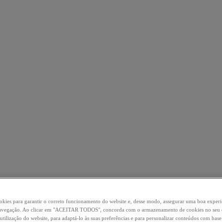
okies para garantir o correto funcionamento do website e, desse modo, assegurar uma boa experi
 navegação. Ao clicar em "ACEITAR TODOS", concorda com o armazenamento de cookies no seu d
 utilização do website, para adaptá-lo às suas preferências e para personalizar conteúdos com base