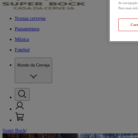
de navegação.
Para mais inf
Nossas cervejas
Cus
Passatempos
Música
Futebol
Mundo da Cerveja
Super Bock
/