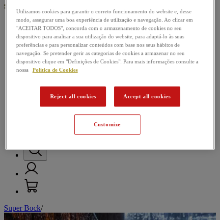
Utilizamos cookies para garantir o correto funcionamento do website e, desse
modo, assegurar uma boa experiência de utilização e navegação. Ao clicar em
"ACEITAR TODOS", concorda com o armazenamento de cookies no seu
Nossas cervejas
dispositivo para analisar a sua utilização do website, para adaptá-lo às suas
preferências e para personalizar conteúdos com base nos seus hábitos de
Passatempos
navegação. Se pretender gerir as categorias de cookies a armazenar no seu
dispositivo clique em "Definições de Cookies". Para mais informações consulte a
Música
nossa
Política de Cookies
Futebol
Reject all cookies
Accept all cookies
Mundo da Cerveja
Customize
Super Bock
/
M