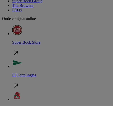
Super Bock Group
The Browers
FAQs
Onde comprar online
Super Bock Store
El Corte Inglés
Auchan