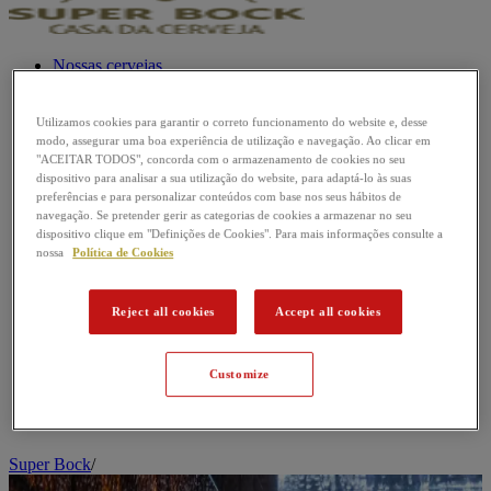
Nossas cervejas
Passatempos
Utilizamos cookies para garantir o correto funcionamento do website e, desse
Música
modo, assegurar uma boa experiência de utilização e navegação. Ao clicar em
"ACEITAR TODOS", concorda com o armazenamento de cookies no seu
Futebol
dispositivo para analisar a sua utilização do website, para adaptá-lo às suas
preferências e para personalizar conteúdos com base nos seus hábitos de
navegação. Se pretender gerir as categorias de cookies a armazenar no seu
Mundo da Cerveja
dispositivo clique em "Definições de Cookies". Para mais informações consulte a
nossa
Política de Cookies
Reject all cookies
Accept all cookies
Customize
Super Bock
/
M