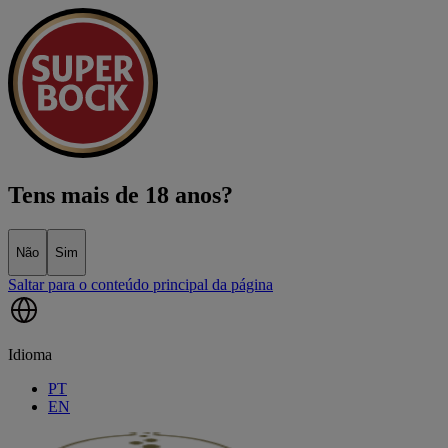
Tens mais de 18 anos?
Não
Sim
Saltar para o conteúdo principal da página
Idioma
PT
EN