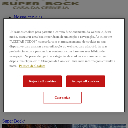
Nossas cervejas
Passatempos
Utilizamos cookies para garantir o correto funcionamento do website e, desse
Música
modo, assegurar uma boa experiência de utilização e navegação. Ao clicar em
"ACEITAR TODOS", concorda com o armazenamento de cookies no seu
Futebol
dispositivo para analisar a sua utilização do website, para adaptá-lo às suas
preferências e para personalizar conteúdos com base nos seus hábitos de
navegação. Se pretender gerir as categorias de cookies a armazenar no seu
Mundo da Cerveja
dispositivo clique em "Definições de Cookies". Para mais informações consulte a
nossa
Política de Cookies
Reject all cookies
Accept all cookies
Customize
Super Bock
/
M