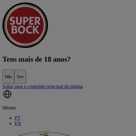
Tens mais de 18 anos?
Não
Sim
Saltar para o conteúdo principal da página
Idioma
PT
EN