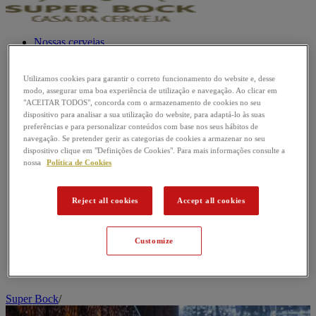
Nossas cervejas
Passatempos
Utilizamos cookies para garantir o correto funcionamento do website e, desse
Música
modo, assegurar uma boa experiência de utilização e navegação. Ao clicar em
"ACEITAR TODOS", concorda com o armazenamento de cookies no seu
Futebol
dispositivo para analisar a sua utilização do website, para adaptá-lo às suas
preferências e para personalizar conteúdos com base nos seus hábitos de
navegação. Se pretender gerir as categorias de cookies a armazenar no seu
Mundo da Cerveja
dispositivo clique em "Definições de Cookies". Para mais informações consulte a
nossa
Política de Cookies
Reject all cookies
Accept all cookies
Customize
Super Bock
/
M